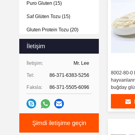
Puro Gluten
(15)
Saf Glüten Tozu
(15)
Gluten Protein Tozu
(20)
Pellet Protein
(47)
İletişim
İletişim:
Mr. Lee
8002-80-0 
Tel:
86-371-6383-5256
hayvanları
Faksla:
86-371-5505-6096
buğday glü
Şimdi iletişime geçin