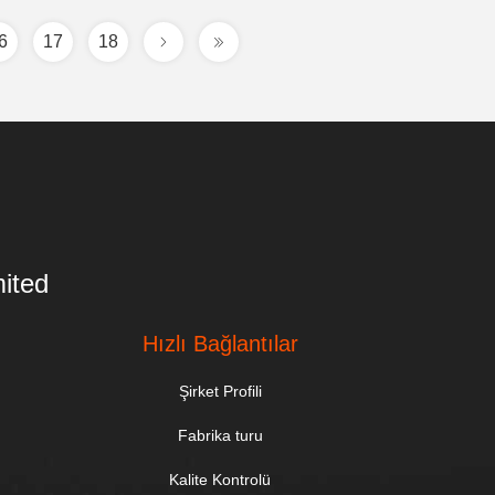
6
17
18
ited
Hızlı Bağlantılar
Şirket Profili
Fabrika turu
Kalite Kontrolü