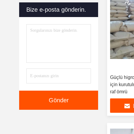
Bize e-posta gönderin.
Güçlü higr
için kurutu
raf ömrü
Gönder