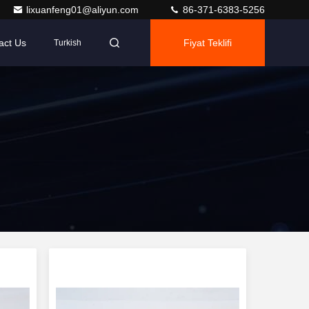
lixuanfeng01@aliyun.com
86-371-6383-5256
act Us
Fiyat Teklifi
Turkish