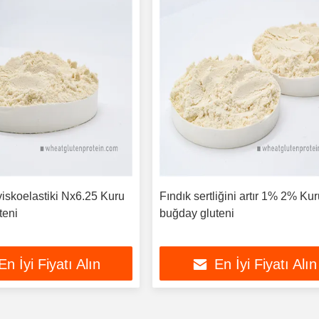
viskoelastiki Nx6.25 Kuru
Fındık sertliğini artır 1% 2% Ku
teni
buğday gluteni
En İyi Fiyatı Alın
En İyi Fiyatı Alın