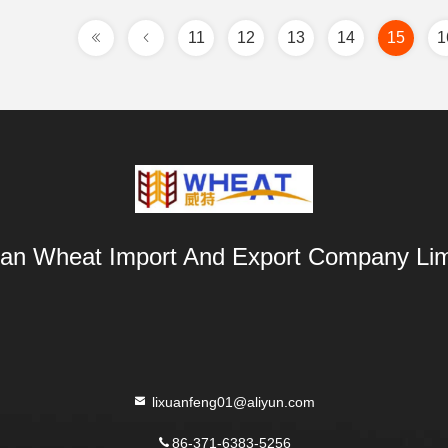
11
12
13
14
15
1
an Wheat Import And Export Company Lim
lixuanfeng01@aliyun.com
86-371-6383-5256