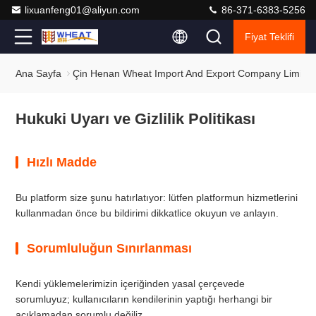
lixuanfeng01@aliyun.com
86-371-6383-5256
Fiyat Teklifi
Ana Sayfa
Çin Henan Wheat Import And Export Company Limited Gi
Hukuki Uyarı ve Gizlilik Politikası
Hızlı Madde
Bu platform size şunu hatırlatıyor: lütfen platformun hizmetlerini
kullanmadan önce bu bildirimi dikkatlice okuyun ve anlayın.
Sorumluluğun Sınırlanması
Kendi yüklemelerimizin içeriğinden yasal çerçevede
sorumluyuz; kullanıcıların kendilerinin yaptığı herhangi bir
açıklamadan sorumlu değiliz.