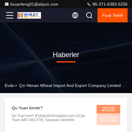
lixuanfeng01@aliyun.com
86-371-6383-5256
Fiyat Teklifi
Haberler
Evde
>
Çin Henan Wheat Import And Export Company Limited Şirket Haberleri
Qu Yuan kimdir?
2025
Qu Yuan kim? [Fotoğraf/chinadaily.com.cn] Qu
07/02
Yuan (MÖ 340-278), Savaşan Devletler
döneminde (MÖ 475-221) eski Çin'de ünlü bir
vatansever şair ve devlet adamıydı. Bir devlet