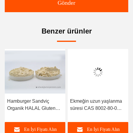
Gönder
Benzer ürünler
Hamburger Sandviç
Ekmeğin uzun yaşlanma
Organik HALAL Gluten
süresi CAS 8002-80-0
Protein Tozu
Vital Wheat Gluten
En İyi Fiyatı Alın
En İyi Fiyatı Alın