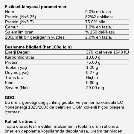
Fiziksel-kimyasal parametreler
Nem
9.0% en fazla.
Protein (Nx6.25)
82%2 dakikası.
Protein (Nx5.7)
75.0% Min.
Çamur
1.0% en fazla.
Su emilim oranı
% 150 dakikası.
200μm'lik bir geçirgenin yüzdesi
2.0% en fazla.
Beslenme bilgileri (her 100g için)
Enerji Değeri
370 kcal veya 1548 KJ
Karbonhidratlar
13.80 g
Protein
75.00 g
Toplam yağ
1.20 g
Doymuş yağ
0.27 g
Trans fac
Hiçbiri
Fiber
0.60 g
Soyum (Na)
29.00 mg
GDO:
Bu ürün, genetiği değiştirilmiş gıdalar ve yemler hakkındaki EC
Yönetmeliği 1829/2003'de belirtilen OGM kökenli hiçbir bileşeni
içermez.
Kalıcılık süresi:
Toplu olarak teslim edilen malzemenin toplam ürün raf ömrü,
önerilen depolama koşullarında depolanırsa, üretim tarihinden