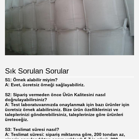
Sık Sorulan Sorular
S1: Örnek alabilir miyim?
A: Evet, ücretsiz örneği sağlayabiliriz.
S2: Sipariş vermeden önce Ürün Kalitesini nasıl
doğrulayabilirsiniz?
A: Test laboratuvarınızda onaylanmak için bazı ürünler için
ücretsiz örnek alabilirsiniz. Bize ürün özelliklerinizi ve
taleplerinizi gönderebilirsiniz, taleplerinize göre ürünleri
üreteceğiz.
S3: Teslimat süresi nasıl?
A: Teslimat süresi: sipariş miktarına göre, 200 tondan az,