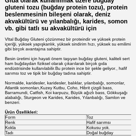
Gıda olarak kullanılmak üzere buğday
gluteni tozu (buğday protein tozu), protein
beslenmesinin bileşeni olarak, deniz
akvakültürü ve yılanbalığı, karides, somon
vb. gibi tatlı su akvakültürü için
VItal Buğday Gluteni çözünmez bir proteindir ve yüksek protein
içeriği, yüksek yapışkanlık, yüksek sindirim hızı, yüksek su emilimi
gibi birçok avantajına sahiptir.
Besin üretimi için hayati önem taşıyan buğday gluteni, kaliteli sert
ham buğdaydan fiziksel olarak çıkarılarak birçok gıda
endüstrisinde kullanılabilir.Bu protein ince bir şekle geliyor., hafif
sarımsı toz ve tipik bir buğday tadına sahiptir.
Normalde, karidesler, karidesler, balıklar, yılanbalığı, somonlar,
Atlantik somonları,Kuzey Kutbu, Coho, Hibrit çizgili bass,
Barramundi, Catfish, Koi karpuzu, Büyük ağızlı bass, Gökkuşağı
alabalığı, Sturgeon ve Karides, Karides, Yılanbalığı, Samlon ve
benzeri.
Ürün Özellikleri:
Form
Toz
Renk
Hafif sarımsı
Kokla
Kokusu yok.
Tadı
Doğal buğday