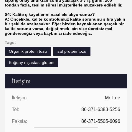
sipariş onaylandıktan sonra yaklaşık 5-7 iş günü, 200
tondan fazla, teslim süresi müşterilerle müzakere edilebilir.
S4: Kalite şikayetlerini nasıl ele alıyorsunuz?
A: Öncelikle, kalite kontrolümüz kalite sorununu sıfıra yakın
bir şekilde azaltacaktır. Eğer bizden kaynaklanan gerçek bir
kalite sorunu varsa, değiştirmek için size ücretsiz mal
göndereceğiz veya kaybınızı iade edeceğiz.
Tags:
Organik protein tozu
saf protein tozu
Buğday nişastası gluteni
İletişim
İletişim:
Mr. Lee
Tel:
86-371-6383-5256
Faksla:
86-371-5505-6096