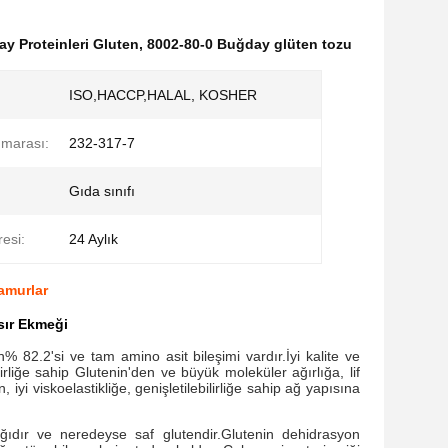
ay Proteinleri Gluten
,
8002-80-0 Buğday glüten tozu
ISO,HACCP,HALAL, KOSHER
marası:
232-317-7
Gıda sınıfı
resi:
24 Aylık
amurlar
sır Ekmeği
n% 82.2'si ve tam amino asit bileşimi vardır.İyi kalite ve
irliğe sahip Glutenin'den ve büyük moleküler ağırlığa, lif
i viskoelastikliğe, genişletilebilirliğe sahip ağ yapısına
ıdır ve neredeyse saf glutendir.Glutenin dehidrasyon