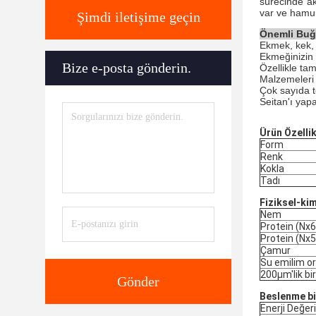
sürecinde ak
var ve hamur
Şimdi iletişime geçin
Önemli Buğd
Ekmek, kek, 
Ekmeğinizin 
Bize e-posta gönderin.
Özellikle tam
Malzemeleri 
Çok sayıda t
Seitan'ı yap
Ürün Özellik
Form
Renk
Kokla
Tadı
Fiziksel-ki
Nem
Protein (Nx6
Protein (Nx5
Çamur
Su emilim or
200μm'lik bi
Gönder
Beslenme bil
Enerji Değeri