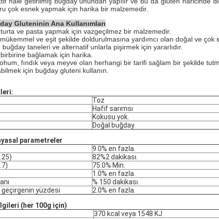
tif hale getirilmiş buğday unundan yapılır ve bu da glüten haricinde diğ
u çok esnek yapmak için harika bir malzemedir.
ay Gluteninin Ana Kullanımları
turta ve pasta yapmak için vazgeçilmez bir malzemedir.
mükemmel ve eşit şekilde doldurulmasına yardımcı olan doğal ve çok et
 buğday taneleri ve alternatif unlarla pişirmek için yararlıdır.
birbirine bağlamak için harika.
ohum, fındık veya meyve olan herhangi bir tarifi sağlam bir şekilde tutm
abilmek için buğday gluteni kullanın.
leri:
Toz
Hafif sarımsı
Kokusu yok.
Doğal buğday
myasal parametreler
9.0% en fazla.
.25)
82%2 dakikası.
.7)
75.0% Min.
1.0% en fazla.
anı
% 150 dakikası.
r geçirgenin yüzdesi
2.0% en fazla.
gileri (her 100g için)
370 kcal veya 1548 KJ