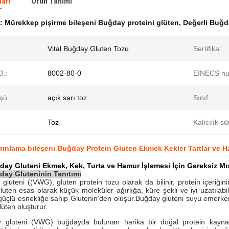
ları
Ürün Tanımı
k:
Mürekkep pişirme bileşeni Buğday proteini glüten
,
Değerli Buğd
Vital Buğday Gluten Tozu
Sertifika:
.:
8002-80-0
EINECS nu
şü:
açık sarı toz
Sınıf:
Toz
Kalıcılık sü
rınlama bileşeni Buğday Protein Gluten Ekmek Kekler Tartlar ve H
ay Gluteni Ekmek, Kek, Turta ve Hamur İşlemesi İçin Gereksiz Mı
ay Gluteninin Tanıtımı
 gluteni ((VWG), gluten protein tozu olarak da bilinir, protein içeriğini
luten esas olarak küçük moleküler ağırlığa, küre şekli ve iyi uzatılabil
güçlü esnekliğe sahip Glutenin'den oluşur.Buğday gluteni suyu emerken, iy
lüten oluşturur.
y gluteni (VWG) buğdayda bulunan harika bir doğal protein kaynağ