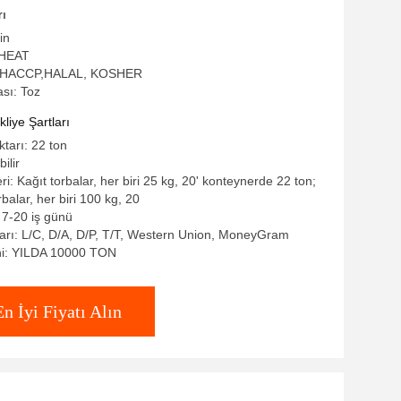
rı
in
WHEAT
SO,HACCP,HALAL, KOSHER
sı: Toz
iye Şartları
ktarı: 22 ton
ilir
eri: Kağıt torbalar, her biri 25 kg, 20' konteynerde 22 ton;
balar, her biri 100 kg, 20
 7-20 iş günü
rı: L/C, D/A, D/P, T/T, Western Union, MoneyGram
ni: YILDA 10000 TON
En İyi Fiyatı Alın