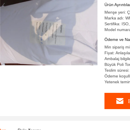
Ürün Ayrıntıla
Menşe yeri: Ç
Marka adı: 
Sertifika: I
Model numara
Ödeme ve Nakl
Min sipariş mi
Fiyat: Anlaşılab
Ambalaj bilgil
Büyük Poli Tor
Teslim süresi:
Ödeme koşulla
Yetenek temi