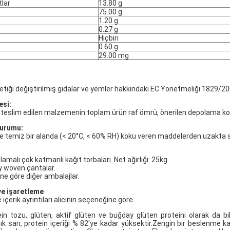
tlar
13.80 g
75.00 g
1.20 g
0.27 g
Hiçbiri
0.60 g
29.00 mg
etiği değiştirilmiş gıdalar ve yemler hakkındaki EC Yönetmeliği 1829/200
esi:
 teslim edilen malzemenin toplam ürün raf ömrü, önerilen depolama koşu
urumu:
e temiz bir alanda (< 20°C, < 60% RH) koku veren maddelerden uzakta s
plamalı çok katmanlı kağıt torbaları. Net ağırlığı: 25kg
y woven çantalar.
rine göre diğer ambalajlar.
ve işaretleme
e içerik ayrıntıları alıcının seçeneğine göre.
in tozu, glüten, aktif glüten ve buğday glüten proteini olarak da bili
çık sarı, protein içeriği % 82'ye kadar yüksektir.Zengin bir beslenme kay