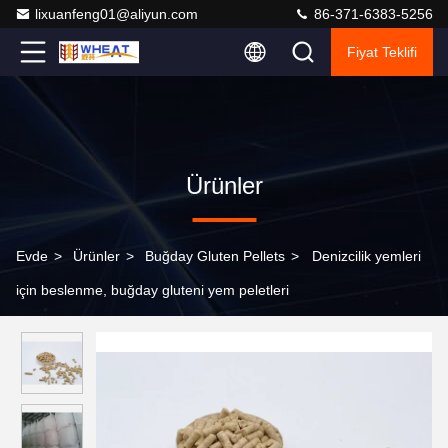
lixuanfeng01@aliyun.com
86-371-6383-5256
Fiyat Teklifi
Ürünler
Evde
>
Ürünler
>
Buğday Gluten Pellets
>
Denizcilik yemleri
için beslenme, buğday gluteni yem peletleri