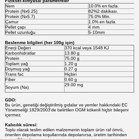
Fiziksel-kimyasal parametreler
Nem
10.0% en fazla.
Protein (Nx6.25)
82%2 dakikası.
Protein (Nx5.7)
75.0% Min.
Çamur
1.0% en fazla.
Pellet çapı
4 mm
Pellet uzunluğu
5-10mm
Beslenme bilgileri (her 100g için)
Enerji Değeri
370 kcal veya 1548 KJ
Karbonhidratlar
13.80 g
Protein
75.00 g
Toplam yağ
1.20 g
Doymuş yağ
0.27 g
Trans fac
Hiçbiri
Fiber
0.60 g
29.00 mg
Soyum (Na)
GDO:
Bu ürün, genetiği değiştirilmiş gıdalar ve yemler hakkındaki EC
Yönetmeliği 1829/2003'de belirtilen OGM kökenli hiçbir bileşeni
içermez.
Kalıcılık süresi:
Toplu olarak teslim edilen malzemenin toplam ürün raf ömrü,
önerilen depolama koşullarında depolanırsa, üretim tarihinden