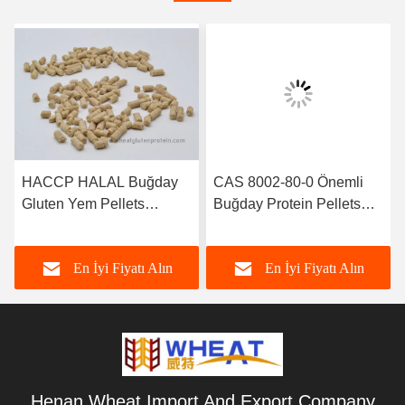
HACCP HALAL Buğday
CAS 8002-80-0 Önemli
Gluten Yem Pellets
Buğday Protein Pellets
Protein Beslenme Katkı
Akvakültür Yem Eksiği
maddeleri
En İyi Fiyatı Alın
En İyi Fiyatı Alın
Henan Wheat Import And Export Company