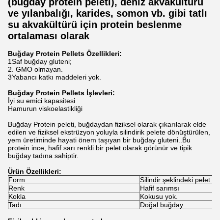
(buğday protein peleti), deniz akvakültürü
ve yılanbalığı, karides, somon vb. gibi tatlı
su akvakültürü için protein beslenme
ortalaması olarak
Buğday Protein Pellets Özellikleri:
1Saf buğday gluteni;
2. GMO olmayan.
3Yabancı katkı maddeleri yok.
Buğday Protein Pellets İşlevleri:
İyi su emici kapasitesi
Hamurun viskoelastikliği
Buğday Protein peleti, buğdaydan fiziksel olarak çıkarılarak elde
edilen ve fiziksel ekstrüzyon yoluyla silindirik pelete dönüştürülen,
yem üretiminde hayati önem taşıyan bir buğday gluteni..Bu
protein ince, hafif sarı renkli bir pelet olarak görünür ve tipik
buğday tadına sahiptir.
Ürün Özellikleri:
Form
Silindir şeklindeki pelet
Renk
Hafif sarımsı
Kokla
Kokusu yok.
Tadı
Doğal buğday