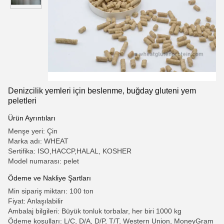
Denizcilik yemleri için beslenme, buğday gluteni yem
peletleri
Ürün Ayrıntıları
Menşe yeri: Çin
Marka adı: WHEAT
Sertifika: ISO,HACCP,HALAL, KOSHER
Model numarası: pelet
Ödeme ve Nakliye Şartları
Min sipariş miktarı: 100 ton
Fiyat: Anlaşılabilir
Ambalaj bilgileri: Büyük tonluk torbalar, her biri 1000 kg
Ödeme koşulları: L/C, D/A, D/P, T/T, Western Union, MoneyGram