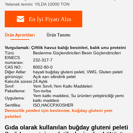
Yetenek temini: YILDA 10000 TON
En İyi Fiyatı Alın
Ürün Ayrıntıları
Ürün Tanımı
Vurgulamak:
Çiftlik havuz balığı besinleri
,
balık unu proteini
Türü:
Beslenme Güçlendiricileri Besin Güçlendiricileri
EINECS
232-317-7
numarası:
CAS NO.:
8002-80-0
Diğer Adlar:
hayati buğday gluteni peleti, VWG, Gluten peleti
görünüşü:
Açık sarı silindirik pelet
Kalıcılık süresi:
24 Aylık
Sınıf:
Yem Sınıfı,Yem Katkı Maddeleri
Paketleme:
Ton-torba
Yem katkı maddesi, Su ürünleri yetiştiriciliği yemi
Uygulama:
katkı maddesi
Sertifika:
ISO,HACCP,KOSHER
Denizcilik yemleri için beslenme, buğday gluteni yem
peletleri
Gıda olarak kullanılan buğday gluteni peleti