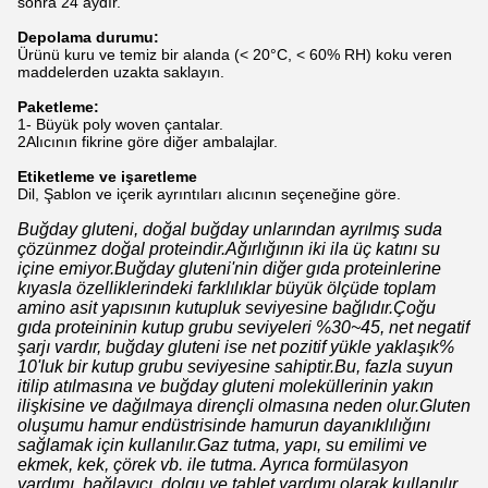
sonra 24 aydır.
Depolama durumu:
Ürünü kuru ve temiz bir alanda (< 20°C, < 60% RH) koku veren
maddelerden uzakta saklayın.
Paketleme:
1- Büyük poly woven çantalar.
2Alıcının fikrine göre diğer ambalajlar.
Etiketleme ve işaretleme
Dil, Şablon ve içerik ayrıntıları alıcının seçeneğine göre.
Buğday gluteni, doğal buğday unlarından ayrılmış suda
çözünmez doğal proteindir.Ağırlığının iki ila üç katını su
içine emiyor.Buğday gluteni'nin diğer gıda proteinlerine
kıyasla özelliklerindeki farklılıklar büyük ölçüde toplam
amino asit yapısının kutupluk seviyesine bağlıdır.Çoğu
gıda proteininin kutup grubu seviyeleri %30~45, net negatif
şarjı vardır, buğday gluteni ise net pozitif yükle yaklaşık%
10'luk bir kutup grubu seviyesine sahiptir.Bu, fazla suyun
itilip atılmasına ve buğday gluteni moleküllerinin yakın
ilişkisine ve dağılmaya dirençli olmasına neden olur.Gluten
oluşumu hamur endüstrisinde hamurun dayanıklılığını
sağlamak için kullanılır.Gaz tutma, yapı, su emilimi ve
ekmek, kek, çörek vb. ile tutma. Ayrıca formülasyon
yardımı, bağlayıcı, dolgu ve tablet yardımı olarak kullanılır.