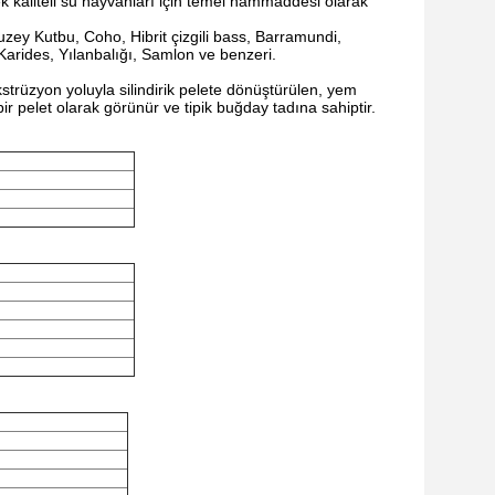
k kaliteli su hayvanları için temel hammaddesi olarak
Kuzey Kutbu, Coho, Hibrit çizgili bass, Barramundi,
Karides, Yılanbalığı, Samlon ve benzeri.
kstrüzyon yoluyla silindirik pelete dönüştürülen, yem
bir pelet olarak görünür ve tipik buğday tadına sahiptir.