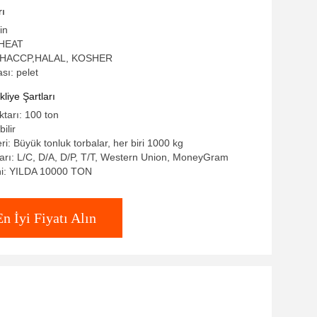
rı
in
WHEAT
SO,HACCP,HALAL, KOSHER
ı: pelet
iye Şartları
ktarı: 100 ton
ilir
eri: Büyük tonluk torbalar, her biri 1000 kg
rı: L/C, D/A, D/P, T/T, Western Union, MoneyGram
ni: YILDA 10000 TON
En İyi Fiyatı Alın