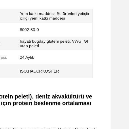
Yem katkı maddesi, Su ürünleri yetiştir
iciliği yemi katkı maddesi
8002-80-0
hayati buğday gluteni peleti, VWG, Gl
:
uten peleti
resi:
24 Aylık
ISO,HACCP,KOSHER
tein peleti), deniz akvakültürü ve
ü için protein beslenme ortalaması