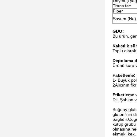
Doymuş yağ
Trans fac
Fiber
Soyum (Na)
GDO:
Bu ürün, gen
Kalıcılık sü
Toplu olarak
Depolama 
Ürünü kuru v
Paketleme:
1- Büyük pol
2Alıcının fik
Etiketleme 
Dil, Şablon v
Buğday glute
gluteni'nin d
bağlıdır.Çoğu
kutup grubu s
olmasına ned
ekmek, kek, ç