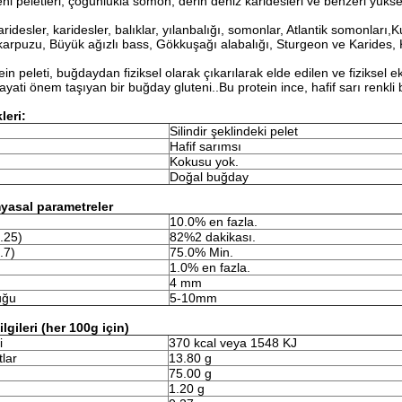
ni peletleri, çoğunlukla somon, derin deniz karidesleri ve benzeri yükse
idesler, karidesler, balıklar, yılanbalığı, somonlar, Atlantik somonları,
 karpuzu, Büyük ağızlı bass, Gökkuşağı alabalığı, Sturgeon ve Karides, 
n peleti, buğdaydan fiziksel olarak çıkarılarak elde edilen ve fiziksel e
yati önem taşıyan bir buğday gluteni..Bu protein ince, hafif sarı renkli 
leri:
Silindir şeklindeki pelet
Hafif sarımsı
Kokusu yok.
Doğal buğday
myasal parametreler
10.0% en fazla.
.25)
82%2 dakikası.
.7)
75.0% Min.
1.0% en fazla.
4 mm
uğu
5-10mm
gileri (her 100g için)
i
370 kcal veya 1548 KJ
lar
13.80 g
75.00 g
1.20 g