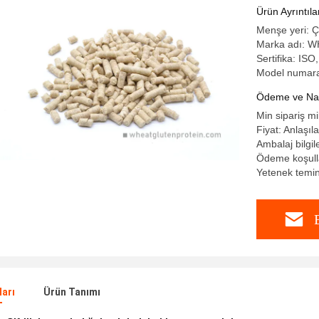
Ürün Ayrıntıla
Menşe yeri: Ç
Marka adı: 
Sertifika: I
Model numaras
Ödeme ve Nakl
Min sipariş mi
Fiyat: Anlaşılab
Ambalaj bilgil
Ödeme koşulla
Yetenek temi
ları
Ürün Tanımı