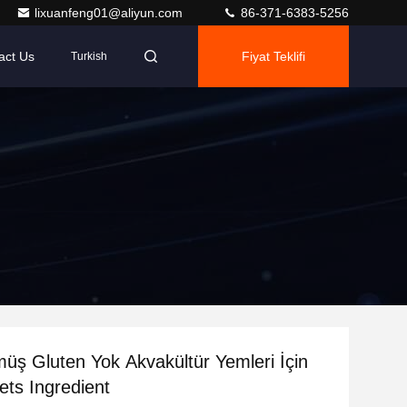
lixuanfeng01@aliyun.com
86-371-6383-5256
act Us
Fiyat Teklifi
Turkish
 Gluten Yok Akvakültür Yemleri İçin
ets Ingredient