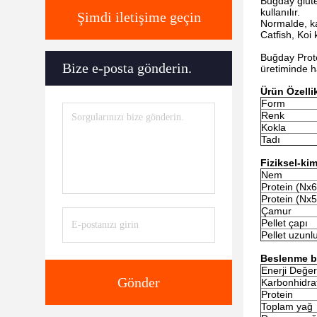
Buğday glute
kullanılır.
Şimdi iletişime geçin
Normalde, kar
Catfish, Koi
Buğday Protei
Bize e-posta gönderin.
üretiminde ha
Ürün Özellik
Form
Renk
Kokla
Tadı
Fiziksel-ki
Nem
Protein (Nx6
Protein (Nx5
Çamur
Pellet çapı
Pellet uzunl
Beslenme bil
Enerji Değer
Gönder
Karbonhidrat
Protein
Toplam yağ