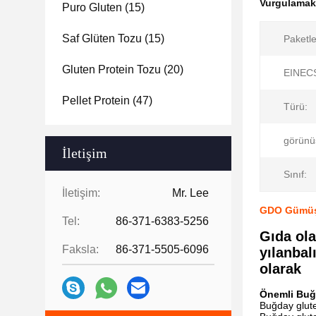
Vurgulama
Puro Gluten
(15)
Saf Glüten Tozu
(15)
Paketl
Gluten Protein Tozu
(20)
EINECS
Pellet Protein
(47)
Türü:
görünü
İletişim
Sınıf:
İletişim:
Mr. Lee
GDO Gümüş G
Tel:
86-371-6383-5256
Gıda ola
Faksla:
86-371-5505-6096
yılanbal
olarak
Önemli Buğd
Buğday glute