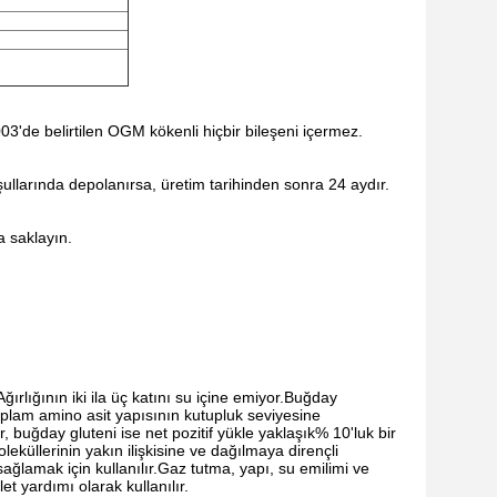
03'de belirtilen OGM kökenli hiçbir bileşeni içermez.
llarında depolanırsa, üretim tarihinden sonra 24 aydır.
 saklayın.
rlığının iki ila üç katını su içine emiyor.Buğday
 toplam amino asit yapısının kutupluk seviyesine
, buğday gluteni ise net pozitif yükle yaklaşık% 10'luk bir
leküllerinin yakın ilişkisine ve dağılmaya dirençli
lamak için kullanılır.Gaz tutma, yapı, su emilimi ve
t yardımı olarak kullanılır.