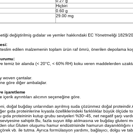
0.27 g
Hiçbiri
0.60 g
29.00 mg
etiği değiştirilmiş gıdalar ve yemler hakkındaki EC Yönetmeliği 1829/20
resi:
 teslim edilen malzemenin toplam ürün raf ömrü, önerilen depolama koşu
durumu:
e temiz bir alanda (< 20°C, < 60% RH) koku veren maddelerden uzakta
y woven çantalar.
rine göre diğer ambalajlar.
ve işaretleme
e içerik ayrıntıları alıcının seçeneğine göre.
ni, doğal buğday unlarından ayrılmış suda çözünmez doğal proteindir.Ağı
iğer gıda proteinlerine kıyasla özelliklerindeki farklılıklar büyük ölçüde
 gıda proteininin kutup grubu seviyeleri %30~45, net negatif şarjı vardır
eviyesine sahiptir.Bu, fazla suyun itilip atılmasına ve buğday gluteni mo
en olur.Gluten oluşumu hamur endüstrisinde hamurun dayanıklılığını sağ
örek vb. ile tutma. Ayrıca formülasyon yardımı, bağlayıcı, dolgu ve table