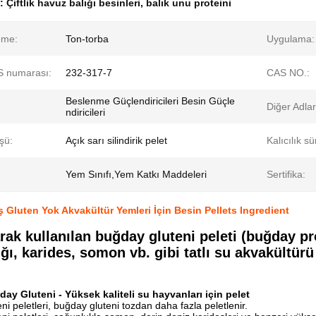
k:
Çiftlik havuz balığı besinleri
,
balık unu proteini
eme:
Ton-torba
Uygulama:
 numarası:
232-317-7
CAS NO.:
Beslenme Güçlendiricileri Besin Güçle
Diğer Adlar
ndiricileri
şü:
Açık sarı silindirik pelet
Kalıcılık sü
Yem Sınıfı,Yem Katkı Maddeleri
Sertifika:
luten Yok Akvakültür Yemleri İçin Besin Pellets Ingredient
rak kullanılan buğday gluteni peleti (buğday pro
ığı, karides, somon vb. gibi tatlı su akvakültür
ay Gluteni - Yüksek kaliteli su hayvanları için pelet
ni peletleri, buğday gluteni tozdan daha fazla peletlenir.