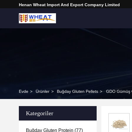
Henan Wheat Import And Export Company Limited
Evde
>
Ürünler
>
Buğday Gluten Pellets
>
GDO Gümüş Glu
Kategoriler
Buğday Gluten Protein
(77)