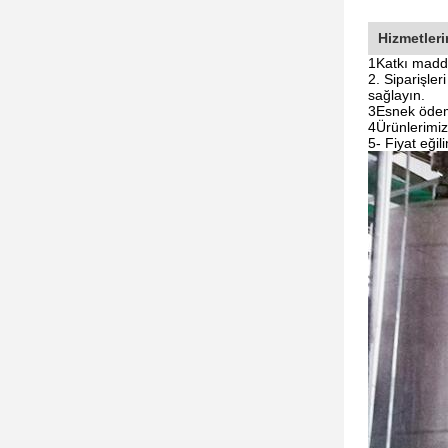
Hizmetleri
1Katkı maddel
2. Siparişler
sağlayın.
3Esnek ödeme
4Ürünlerimizi
5- Fiyat eği