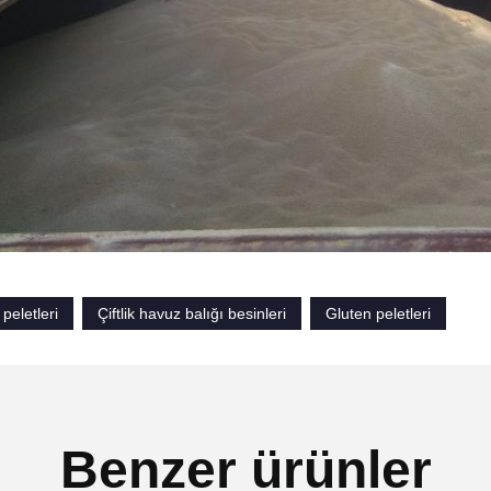
peletleri
Çiftlik havuz balığı besinleri
Gluten peletleri
Benzer ürünler