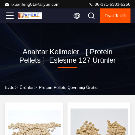
lixuanfeng01@aliyun.com
86-371-6383-5256
Fiyat Teklifi
Anahtar Kelimeler [ Protein
Pellets ] Eşleşme 127 Ürünler
Evde
>
Ürünler
>
Protein Pellets Çevrimiçi Üretici