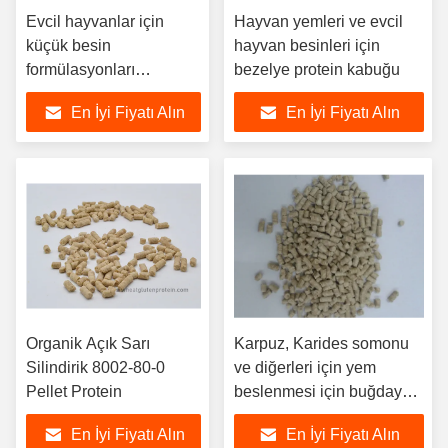
Evcil hayvanlar için
Hayvan yemleri ve evcil
küçük besin
hayvan besinleri için
formülasyonları
bezelye protein kabuğu
tavşanlar için besleyici
En İyi Fiyatı Alın
En İyi Fiyatı Alın
bezelye protein kabuğu
içerir Hamsterler ve
deniz domuzları
Organik Açık Sarı
Karpuz, Karides somonu
Silindirik 8002-80-0
ve diğerleri için yem
Pellet Protein
beslenmesi için buğday
protein pelletleri
En İyi Fiyatı Alın
En İyi Fiyatı Alın