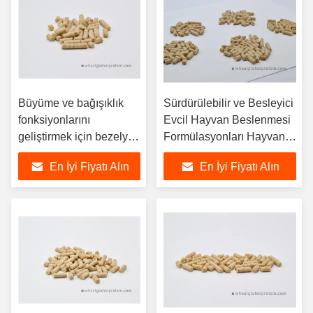
Büyüme ve bağışıklık
Sürdürülebilir ve Besleyici
fonksiyonlarını
Evcil Hayvan Beslenmesi
geliştirmek için bezelye
Formülasyonları Hayvan
protein kabuğu ile
Beslenmesi ve Evcil
En İyi Fiyatı Alın
En İyi Fiyatı Alın
karides ve yengeç
Hayvan Beslenmesi İçin
diyetlerinde protein
Arı Protein Pellets
içeriğini artırın