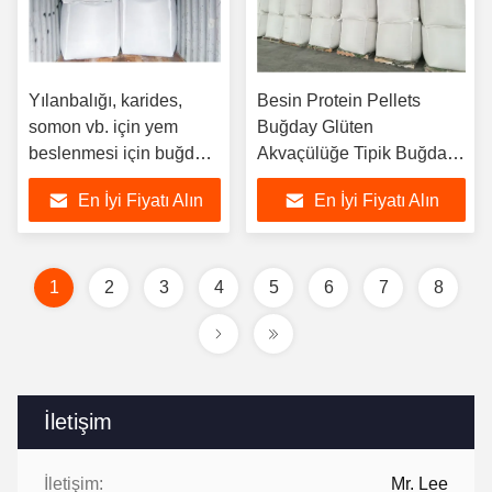
Yılanbalığı, karides,
Besin Protein Pellets
somon vb. için yem
Buğday Glüten
beslenmesi için buğday
Akvaçülüğe Tipik Buğday
protein peleti
Tadı
En İyi Fiyatı Alın
En İyi Fiyatı Alın
1
2
3
4
5
6
7
8
İletişim
İletişim:
Mr. Lee